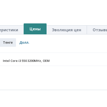
Цены
еристики
Эволюция цен
Отзыв
Тенге
Долл.
Intel Core i3 550 3200MHz, OEM