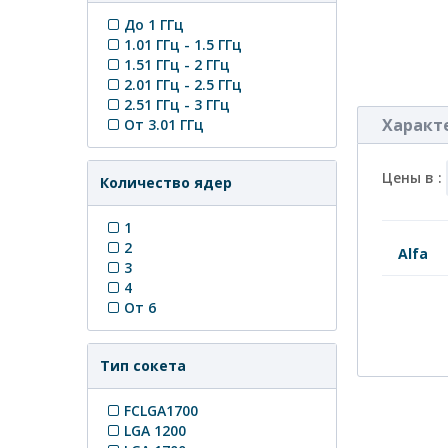
До 1 ГГц
1.01 ГГц - 1.5 ГГц
1.51 ГГц - 2 ГГц
2.01 ГГц - 2.5 ГГц
2.51 ГГц - 3 ГГц
Характ
От 3.01 ГГц
Цены в :
Количество ядер
1
2
Alfa
3
4
От 6
Тип сокета
FCLGA1700
LGA 1200