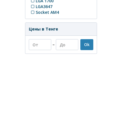
LGA 1700
LGA3647
Socket AM4
Цены в Тенге
–
Ok