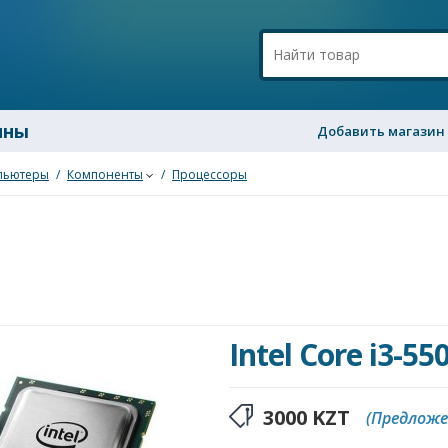
ины
Добавить магазин
пьютеры
/
Компоненты
/
Процессоры
Intel Core i3-55
3000
KZT
(Предложе