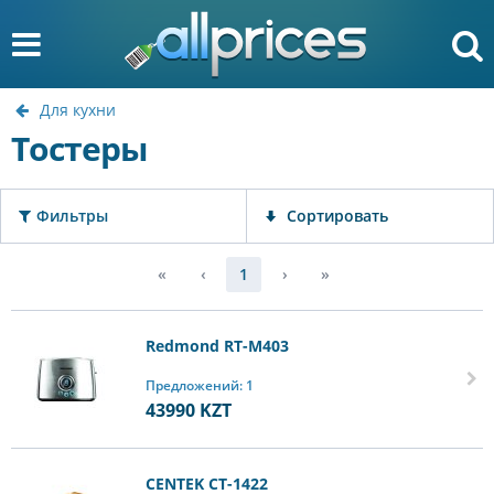
Для кухни
Тостеры
Фильтры
Сортировать
«
‹
1
›
»
Redmond RT-M403
Предложений: 1
43990
KZT
CENTEK CT-1422