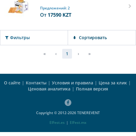
Предложений: 2
От
17590
KZT
Фильтры
Сортировать
«
‹
1
›
»
О сайте
|
Контакты
|
Условия и правила
|
Цена за клик
|
Ценовая аналитика
|
Полная версия
Copyright © 2012-2026 TENEREVENT
ElFest.es
|
ElFest.mx