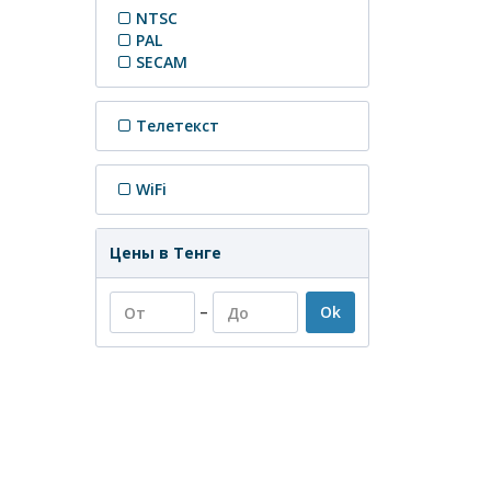
NTSC
PAL
SECAM
Телетекст
WiFi
Цены в Тенге
–
Ok