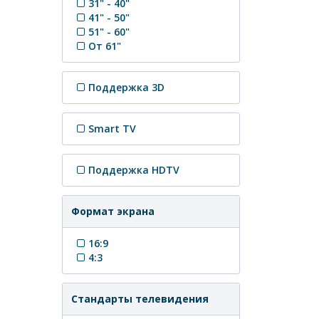
31" - 40"
41" - 50"
51" - 60"
От 61"
Поддержка 3D
Smart TV
Поддержка HDTV
Формат экрана
16:9
4:3
Стандарты телевидения