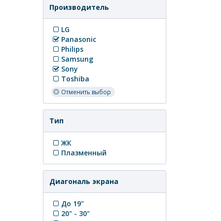
Производитель
LG
Panasonic
Philips
Samsung
Sony
Toshiba
Отменить выбор
Тип
ЖК
Плазменный
Диагональ экрана
До 19"
20" - 30"