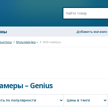
ины
Добавить магазин
пьютеры
/
Мультимедиа
/
Web-камеры
камеры
–
Genius
ть по популярности
Цены в тенге