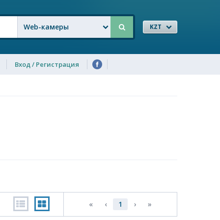
Web-камеры
KZT
Вход / Регистрация
«
‹
1
›
»