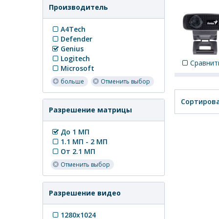
Производитель
A4Tech
Defender
Genius
Logitech
Сравнит
Microsoft
больше
Отменить выбор
Сортирова
Разрешение матрицы
До 1 МП
1.1 МП - 2 МП
От 2.1 МП
Отменить выбор
Разрешение видео
1280x1024