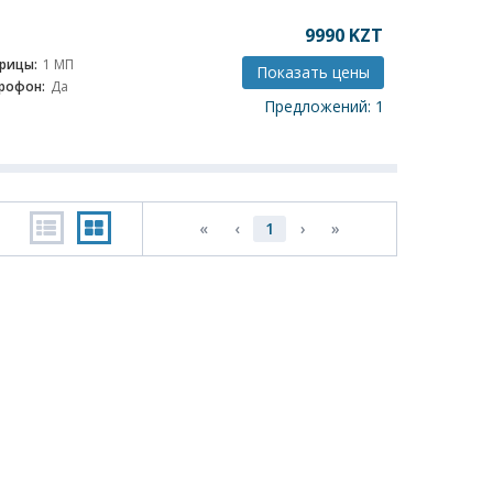
9990
KZT
рицы:
1 МП
Показать цены
рофон:
Да
Предложений: 1
«
‹
1
›
»