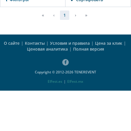
«
‹
1
›
»
О сайте
|
Контакты
|
Условия и правила
|
Цена за клик
|
Ценовая аналитика
|
Полная версия
Copyright © 2012-2026 TENEREVENT
ElFest.es
|
ElFest.mx