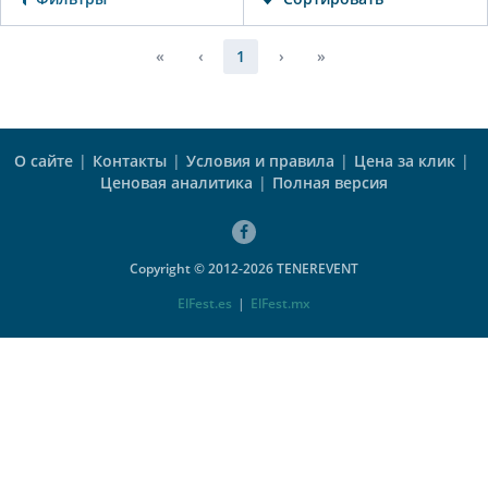
«
‹
1
›
»
О сайте
|
Контакты
|
Условия и правила
|
Цена за клик
|
Ценовая аналитика
|
Полная версия
Copyright © 2012-2026 TENEREVENT
ElFest.es
|
ElFest.mx