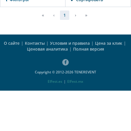
«
‹
1
›
»
О сайте
|
Контакты
|
Условия и правила
|
Цена за клик
|
Ценовая аналитика
|
Полная версия
Copyright © 2012-2026 TENEREVENT
ElFest.es
|
ElFest.mx