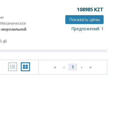
108985
KZT
ик
Показать цены
Механическое
Предложений: 1
 морозильной
3 дБ
«
‹
1
›
»