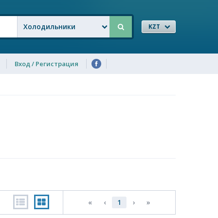
Холодильники
KZT
Вход / Регистрация
«
‹
1
›
»