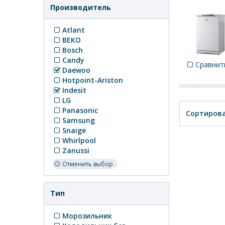
Производитель
Atlant
BEKO
Bosch
Candy
Сравнит
Daewoo
Hotpoint-Ariston
Indesit
LG
Panasonic
Сортирова
Samsung
Snaige
Whirlpool
Zanussi
Отменить выбор
Тип
Морозильник