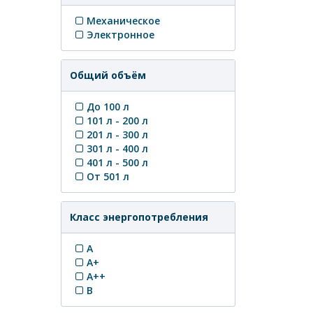
Механическое
Электронное
Общий объём
До 100 л
101 л - 200 л
201 л - 300 л
301 л - 400 л
401 л - 500 л
От 501 л
Класс энергопотребления
A
A+
A++
B