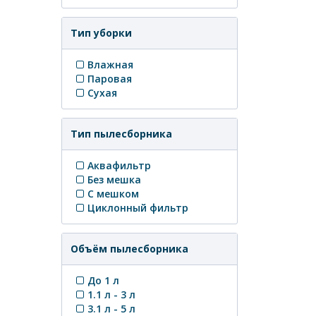
Тип уборки
Влажная
Паровая
Сухая
Тип пылесборника
Аквафильтр
Без мешка
С мешком
Циклонный фильтр
Объём пылесборника
До 1 л
1.1 л - 3 л
3.1 л - 5 л