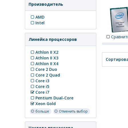
Производитель
AMD
Intel
Сравнит
Линейка процессоров
Athlon II X2
Athlon II X3
Сортирова
Athlon II X4
Core 2 Duo
Core 2 Quad
Core i3
Core i5
Core i7
Pentium Dual-Core
Xeon Gold
больше
Отменить выбор
Частота процессора