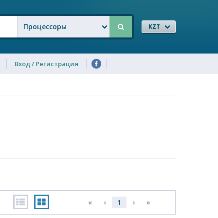
Процессоры
KZT
Вход / Регистрация
«
‹
1
›
»