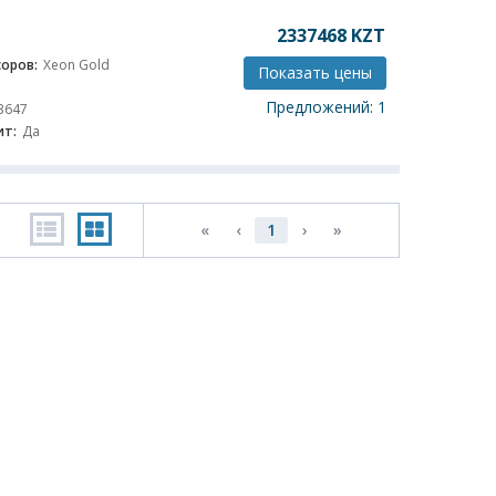
2337468
KZT
оров:
Xeon Gold
Показать цены
Предложений: 1
3647
ит:
Да
«
‹
1
›
»