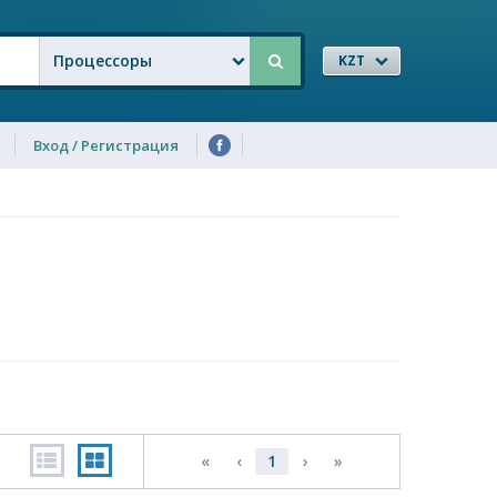
Процессоры
KZT
Вход / Регистрация
«
‹
1
›
»