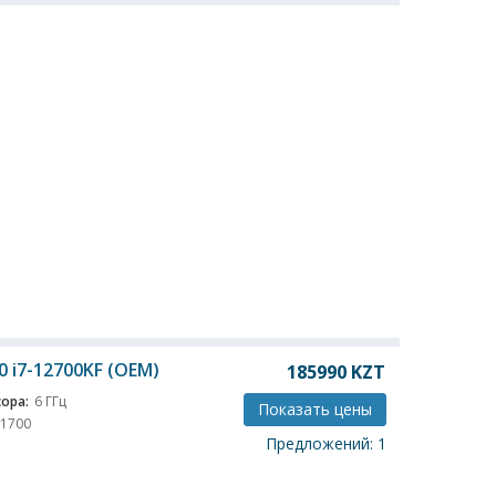
0 i7-12700KF (OEM)
185990
KZT
ора:
6 ГГц
Показать цены
 1700
Предложений: 1