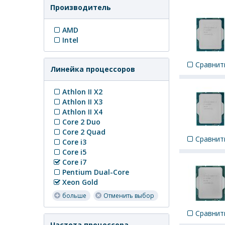
Производитель
AMD
Intel
Сравнит
Линейка процессоров
Athlon II X2
Athlon II X3
Athlon II X4
Core 2 Duo
Core 2 Quad
Сравнит
Core i3
Core i5
Core i7
Pentium Dual-Core
Xeon Gold
больше
Отменить выбор
Сравнит
Частота процессора