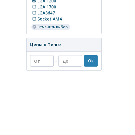
LGA 1200
LGA 1700
LGA3647
Socket AM4
Отменить выбор
Цены в Тенге
–
Ok