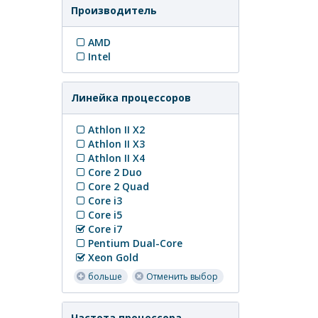
Производитель
AMD
Intel
Линейка процессоров
Athlon II X2
Athlon II X3
Athlon II X4
Core 2 Duo
Core 2 Quad
Core i3
Core i5
Core i7
Pentium Dual-Core
Xeon Gold
больше
Отменить выбор
Частота процессора