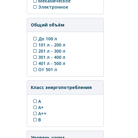
Механическое
Электронное
Общий объём
До 100 л
101 л - 200 л
201 л - 300 л
301 л - 400 л
401 л - 500 л
От 501 л
Класс энергопотребления
A
A+
A++
B
Уровень шума