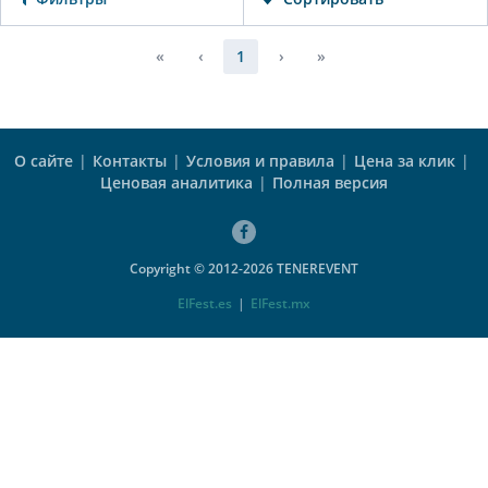
«
‹
1
›
»
О сайте
|
Контакты
|
Условия и правила
|
Цена за клик
|
Ценовая аналитика
|
Полная версия
Copyright © 2012-2026 TENEREVENT
ElFest.es
|
ElFest.mx