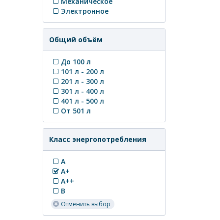
Механическое
Электронное
Общий объём
До 100 л
101 л - 200 л
201 л - 300 л
301 л - 400 л
401 л - 500 л
От 501 л
Класс энергопотребления
A
A+
A++
B
Отменить выбор