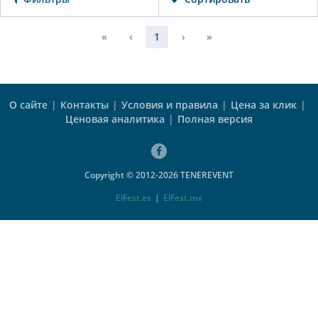
«
‹
1
›
»
О сайте
|
Контакты
|
Условия и правила
|
Цена за клик
|
Ценовая аналитика
|
Полная версия
Copyright © 2012-2026 TENEREVENT
ElFest.es
|
ElFest.mx