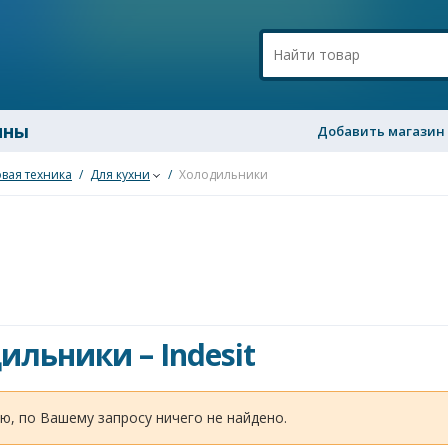
ины
Добавить магазин
вая техника
/
Для кухни
/
Холодильники
дильники
–
Indesit
ю, по Вашему запросу ничего не найдено.