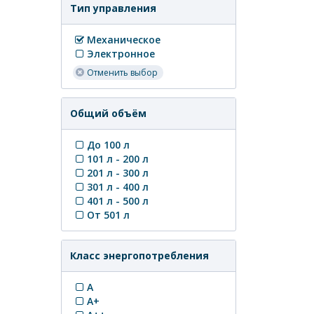
Тип управления
Механическое
Электронное
Отменить выбор
Общий объём
До 100 л
101 л - 200 л
201 л - 300 л
301 л - 400 л
401 л - 500 л
От 501 л
Класс энергопотребления
A
A+