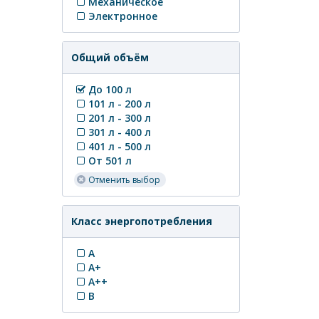
Механическое
Электронное
Общий объём
До 100 л
101 л - 200 л
201 л - 300 л
301 л - 400 л
401 л - 500 л
От 501 л
Отменить выбор
Класс энергопотребления
A
A+
A++
B