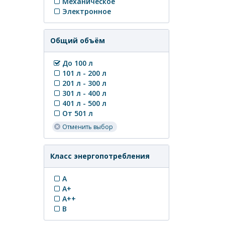
Механическое
Электронное
Общий объём
До 100 л
101 л - 200 л
201 л - 300 л
301 л - 400 л
401 л - 500 л
От 501 л
Отменить выбор
Класс энергопотребления
A
A+
A++
B