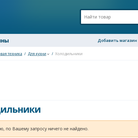
ины
Добавить магазин
вая техника
/
Для кухни
/
Холодильники
дильники
ю, по Вашему запросу ничего не найдено.