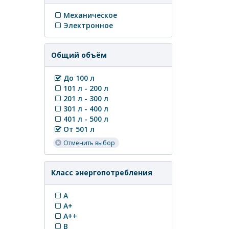
Механическое
Электронное
Общий объём
До 100 л
101 л - 200 л
201 л - 300 л
301 л - 400 л
401 л - 500 л
От 501 л
Отменить выбор
Класс энергопотребления
A
A+
A++
B