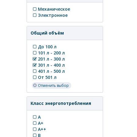
Механическое
Электронное
Общий объём
До 100 л
101 л - 200 л
201 л - 300 л
301 л - 400 л
401 л - 500 л
От 501 л
Отменить выбор
Класс энергопотребления
A
A+
A++
B