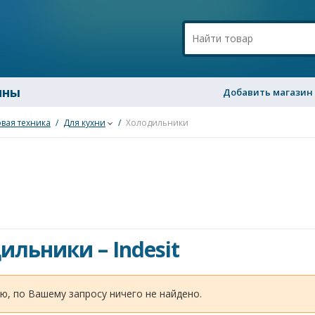
ины
Добавить магазин
вая техника
/
Для кухни
/
Холодильники
дильники
–
Indesit
ю, по Вашему запросу ничего не найдено.