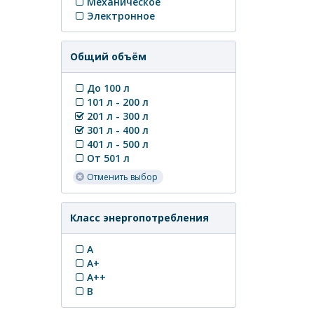
Механическое
Электронное
Общий объём
До 100 л
101 л - 200 л
201 л - 300 л
301 л - 400 л
401 л - 500 л
От 501 л
Отменить выбор
Класс энергопотребления
A
A+
A++
B