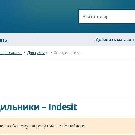
ины
Добавить магазин
вая техника
/
Для кухни
/
Холодильники
дильники
–
Indesit
ю, по Вашему запросу ничего не найдено.