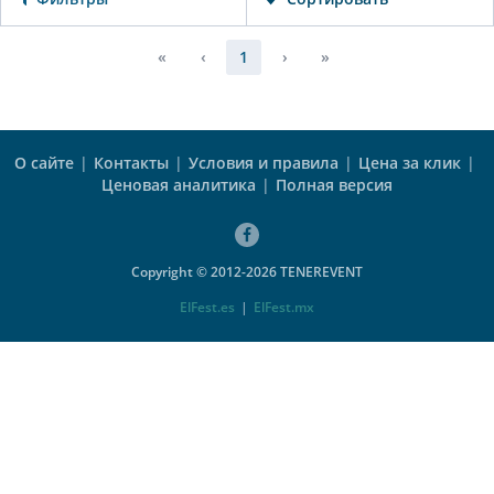
«
‹
1
›
»
О сайте
|
Контакты
|
Условия и правила
|
Цена за клик
|
Ценовая аналитика
|
Полная версия
Copyright © 2012-2026 TENEREVENT
ElFest.es
|
ElFest.mx