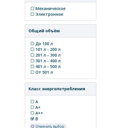
Механическое
Электронное
Общий объём
До 100 л
101 л - 200 л
201 л - 300 л
301 л - 400 л
401 л - 500 л
От 501 л
Класс энергопотребления
A
A+
A++
B
Отменить выбор