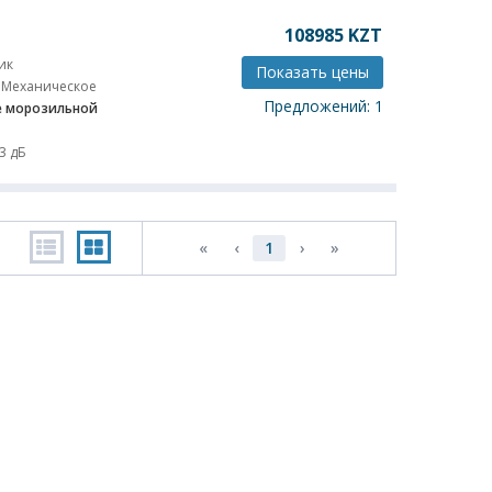
108985
KZT
ик
Показать цены
Механическое
Предложений: 1
 морозильной
3 дБ
«
‹
1
›
»