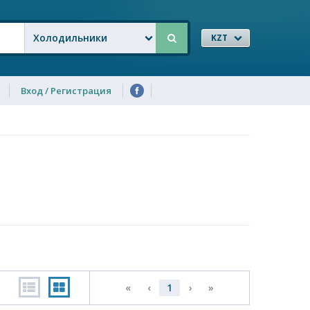
Холодильники
KZT
Вход / Регистрация
«
‹
1
›
»