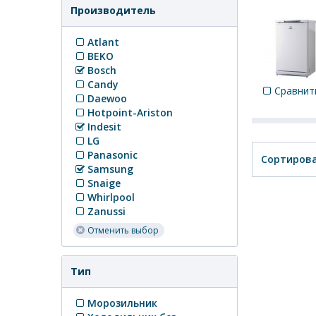
Производитель
Atlant
BEKO
Bosch
Candy
Сравнит
Daewoo
Hotpoint-Ariston
Indesit
LG
Panasonic
Сортирова
Samsung
Snaige
Whirlpool
Zanussi
Отменить выбор
Тип
Морозильник