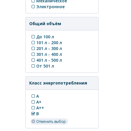
Механическое
Электронное
Общий объём
До 100 л
101 л - 200 л
201 л - 300 л
301 л - 400 л
401 л - 500 л
От 501 л
Класс энергопотребления
A
A+
A++
B
Отменить выбор