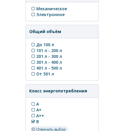
Механическое
Электронное
Общий объём
До 100 л
101 л - 200 л
201 л - 300 л
301 л - 400 л
401 л - 500 л
От 501 л
Класс энергопотребления
A
A+
A++
B
Отменить выбор