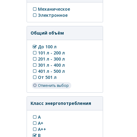
Механическое
Электронное
Общий объём
До 100 л
101 л - 200 л
201 л - 300 л
301 л - 400 л
401 л - 500 л
От 501 л
Отменить выбор
Класс энергопотребления
A
A+
A++
B