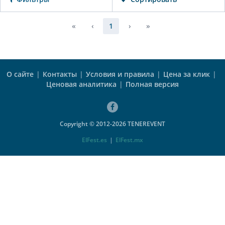
«
‹
1
›
»
О сайте
|
Контакты
|
Условия и правила
|
Цена за клик
|
Ценовая аналитика
|
Полная версия
Copyright © 2012-2026 TENEREVENT
ElFest.es
|
ElFest.mx