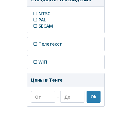
NTSC
PAL
SECAM
Телетекст
WiFi
Цены в Тенге
–
Ok