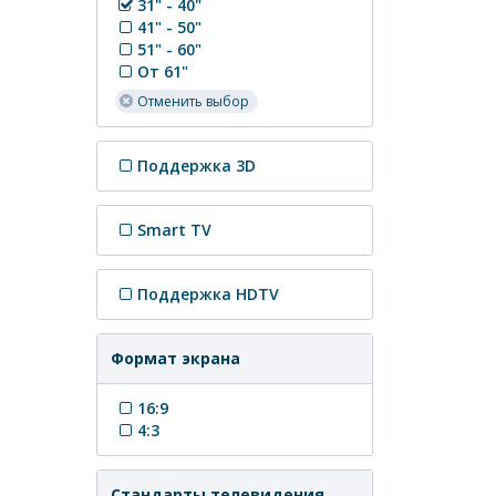
31" - 40"
41" - 50"
51" - 60"
От 61"
Отменить выбор
Поддержка 3D
Smart TV
Поддержка HDTV
Формат экрана
16:9
4:3
Стандарты телевидения