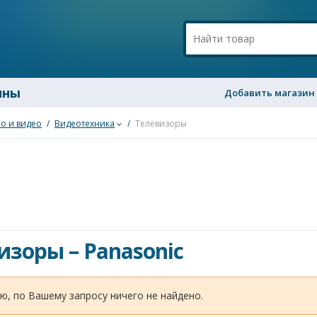
ины
Добавить магазин
о и видео
/
Видеотехника
/
Телевизоры
изоры
–
Panasonic
ю, по Вашему запросу ничего не найдено.