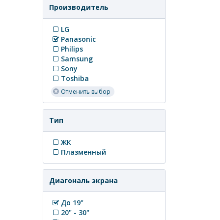
Производитель
LG
Panasonic
Philips
Samsung
Sony
Toshiba
Отменить выбор
Тип
ЖК
Плазменный
Диагональ экрана
До 19"
20" - 30"